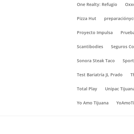
One Realty: Refugio
Oxx
Pizza Hut
preparacióny
Proyecto Impulsa
Prueb
Scantibodies
Seguros Co
Sonora Steak Taco
Sport
Test Bariatría JL Prado
T
Total Play
Unipac Tijuan
Yo Amo Tijuana
YoAmoTi
PrepaTech