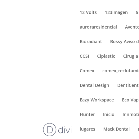
12 Volts
123imagen
5
auroraresidencial
Avent
Bioradiant
Bossy Aviso d
CCSI
Ciplastic
Cirugia
Comex
comex_reclutami
Dental Design
DentiCent
Eazy Workspace
Eco Vap
Hunter
Inicio
Innmot
lugares
Mack Dental