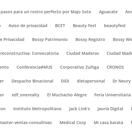
 pasos para un rostro perfecto por Majo Soto
Aguacate
An
o
Aviso de privacidad
BCET
Beauty Fest
beautyfest
e Privacidad
Bossy Patrimonio
Bossy Registro
Bossy Wi
 reconstructiva: Convocatoria
Ciudad Maderas
Ciudad Made
ento
Conferencia#MUS
Corporativo Zuñiga
CRONOS
er
Despacho Binacional
DiDi
dietapersonal
Dr Neury
or
edf_onerealty
El Muchacho Alegre
Feria Universitaria
ion
Instituto Metropolitano
Jack Link’s
Jauría Digital
master-ventas-consultivas
Medical Corp
Mi casa barata