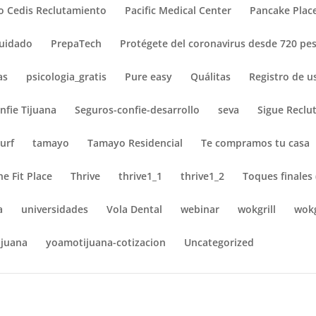
o Cedis Reclutamiento
Pacific Medical Center
Pancake Plac
cuidado
PrepaTech
Protégete del coronavirus desde 720 pes
as
psicologia_gratis
Pure easy
Quálitas
Registro de u
nfie Tijuana
Seguros-confie-desarrollo
seva
Sigue Reclu
urf
tamayo
Tamayo Residencial
Te compramos tu casa
he Fit Place
Thrive
thrive1_1
thrive1_2
Toques finales 
a
universidades
Vola Dental
webinar
wokgrill
wokg
juana
yoamotijuana-cotizacion
Uncategorized