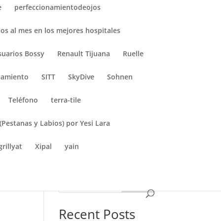
e
perfeccionamientodeojos
os al mes en los mejores hospitales
suarios Bossy
Renault Tijuana
Ruelle
tamiento
SITT
SkyDive
Sohnen
Teléfono
terra-tile
(Pestanas y Labios) por Yesi Lara
rillyat
Xipal
yain
Search
Recent Posts