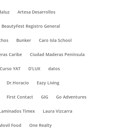
daluz
Artesa Desarrollos
BeautyFest Registro General
chos
Bunker
Caro Isla School
ras Caribe
Ciudad Maderas Península
Curso YAT
D’LUX
datos
Dr.Horacio
Eazy Living
First Contact
GIG
Go Adventures
Laminados Timex
Laura Vizcarra
Movil Food
One Realty