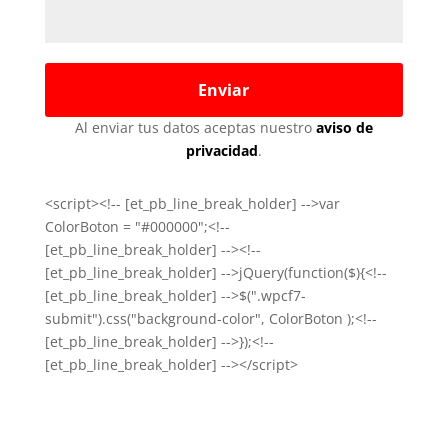
Al enviar tus datos aceptas nuestro
aviso de
privacidad
.
<script><!-- [et_pb_line_break_holder] -->var
ColorBoton = "#000000";<!--
[et_pb_line_break_holder] --><!--
[et_pb_line_break_holder] -->jQuery(function($){<!--
[et_pb_line_break_holder] -->$(".wpcf7-
submit").css("background-color", ColorBoton );<!--
[et_pb_line_break_holder] -->});<!--
[et_pb_line_break_holder] --></script>