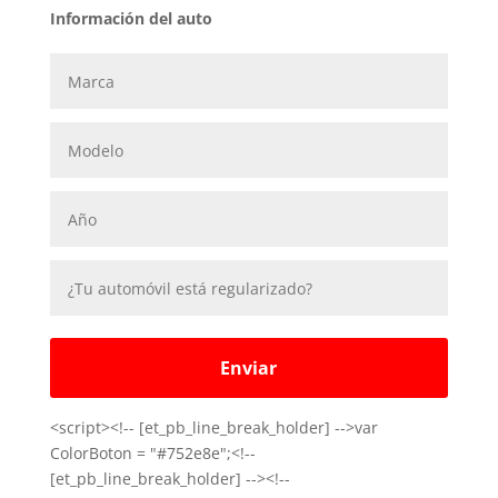
Información del auto
<script><!-- [et_pb_line_break_holder] -->var
ColorBoton = "#752e8e";<!--
[et_pb_line_break_holder] --><!--